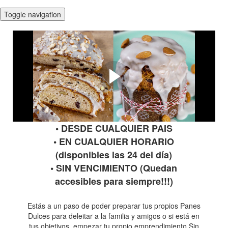
Toggle navigation
Curso Online de Pan Dulce
y Stollen (Pan Dulce
Alemán) Sin Gluten
Ale te cuenta más sobre el curso:
• DESDE CUALQUIER PAIS
• EN CUALQUIER HORARIO
(disponibles las 24 del día)
• SIN VENCIMIENTO (Quedan
accesibles para siempre!!!)
Estás a un paso de poder preparar tus propios Panes
Dulces para deleitar a la familia y amigos o si está en
tus objetivos, empezar tu propio emprendimiento Sin