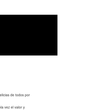
 Sin Gluten de
os.
s son muy populares, nos ahorran
licias de todos por
la vez el valor y