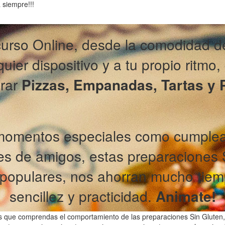
 siempre!!!
curso Online, desde la comodidad de
uier dispositivo y a tu propio ritmo,
rar
Pizzas, Empanadas, Tartas y P
 momentos especiales como cumpleañ
es de amigos, estas preparaciones 
populares, nos ahorran mucho tiem
sencillez y practicidad.
Animate!
s que comprendas el comportamiento de las preparaciones Sin Gluten,