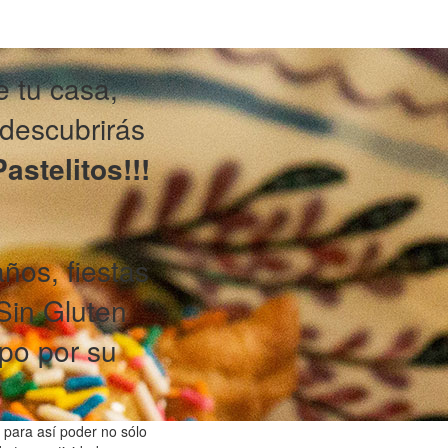
 tu casa,
 descubrirás
astelitos!!!
os, fiestas
Sin Gluten
po por su
 para así poder no sólo