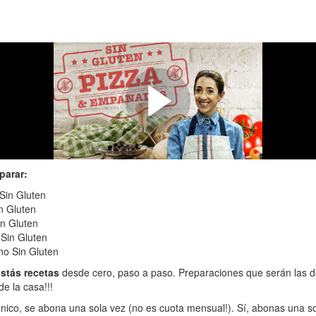
que vas a descubrir en este Curso
zza, Empanadas, Tartas y Pastelit
como cumpleaños, fiestas o reuniones de amigos, estas preparacione
mucho tiempo por su sencillez y practicidad. Animate!
parar:
 Sin Gluten
n Gluten
in Gluten
 Sin Gluten
no Sin Gluten
stás recetas
desde cero, paso a paso. Preparaciones que serán las de
de la casa!!!
 único, se abona una sola vez (no es cuota mensual!). Sí, abonas una so