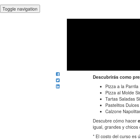
Toggle navigation
Mira todo lo 
Pi
Ideal para momentos especiales 
Descubrirás como pre
Pizza a la Parrila
Pizza al Molde Si
Tartas Saladas S
Pastelitos Dulces
Calzone Napolita
Descubre cómo hacer
e
igual, grandes y chicos 
* El costo del curso es