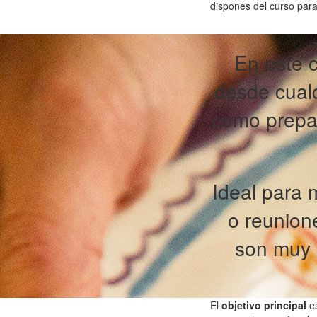
dispones del curso para
En este 
desde cualq
como prepa
Ideal para
o reunion
son muy 
El
objetivo principal
e