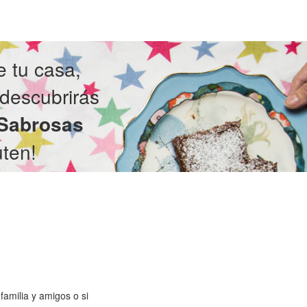
 tu casa,
 descubrirás
 Sabrosas
ten!
familia y amigos o si