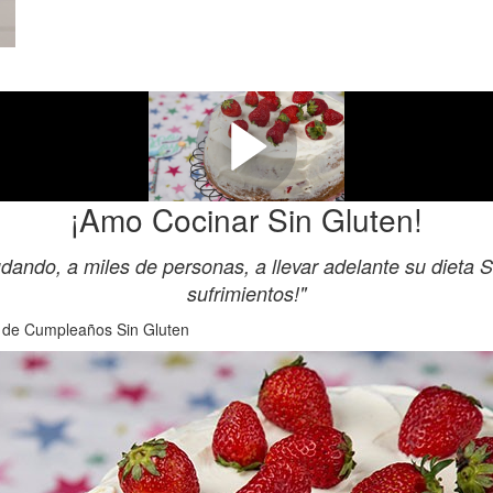
e vas a descubrir en este Curso O
de Cumpleaños Sin Gluten.
¡Amo Cocinar Sin Gluten!
udando, a miles de personas, a llevar adelante su dieta S
sufrimientos!"
o de Cumpleaños Sin Gluten