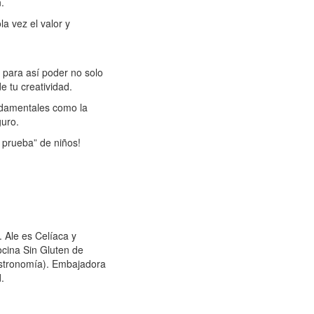
.
a vez el valor y
 para así poder no solo
e tu creatividad.
damentales como la
guro.
 prueba” de niños!
. Ale es Celíaca y
cina Sin Gluten de
Gastronomía). Embajadora
.