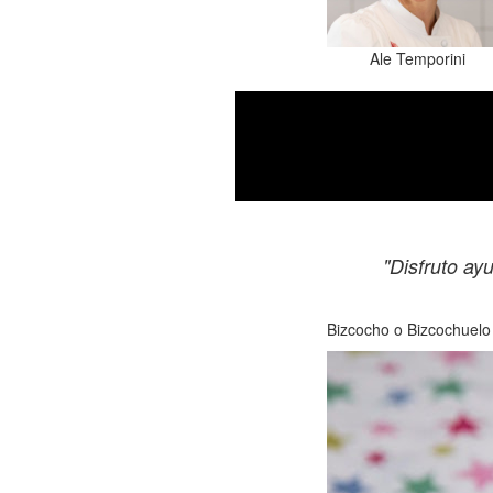
Ale Temporini
Mira todo lo qu
"Disfruto ay
Bizcocho o Bizcochuel