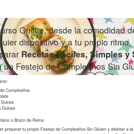
curso Online, desde la comodidad de
uier dispositivo y a tu propio ritmo,
parar
Recetas Fáciles, Simples y
a un Festejo de Cumpleaños Sin Glu
rar:
o de Cumpleaños
olate
s Dulces
s Dulces
itano o Brazo de Reina
r preparar tu propio Festejo de Cumpleaños Sin Gluten y deleitar a la 