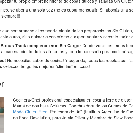
empezar tu propio emprendimiento de cosas dulces y saladas Sin Gluten
 único, se abona una sola vez (no es cuota mensual!). Si, abonás una sol
 siempre!!!
s que comprendas el comportamiento de las preparaciones Sin Gluten,
 este curso, sino animarte vos mismo a experimentar y sacar lo mejor d
n Bonus Track completamente Sin Cargo:
Donde veremos temas fun
 almacenamiento de los alimentos y todo lo necesario para cocinar se
es!
No necesitas saber de cocina! Y segundo, todas las recetas son “a
celiacas, tengo las mejores “clientas” en casa!
or
Cocinera-Chef profesional especialista en cocina libre de gluten
Mamá de dos hijas Celíacas. Coordinadora de los Cursos de Co
Modo Gluten Free
. Profesora de IAG (Instituto Argentino de 
de Food Revolution, para Jamie Oliver y Miembro de Slow Food