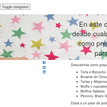
Toggle navigation
En este 
desde cualq
como pre
par
Descubrirás como prepa
Torta o Bizcoch
Brownie de Choc
Tartas y Alfajore
Muffis o cupcake
Muffins Salados
Pionono, Brazo G
Estás a un paso de pode