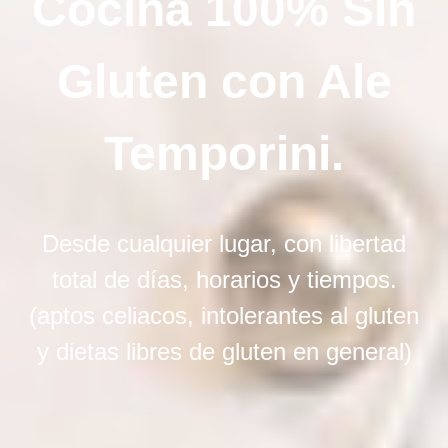
Cociná 100% Sin
Gluten con Ale
Temporini.
Desde cualquier lugar, con libertad
total de días, horarios y tiempos.
(aptos celiacos, intolerantes al gluten
y dietas libres de gluten en general)